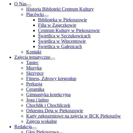
O Nas
Historia Biblioteki Centrum Kultury
Placówki
Biblioteka w Piekoszowie
Filia w Zajączkowie
Centrum Kultury w Piekoszowie
Świetlica w Szczukowicach
Świetlica w Wincentowie
Świetlica w Gałęzicach
Kontakt
Zajęcia tematyczne
Taniec
Muzyka
Skrzypce
Fitness, Zdrowy kręgosłup
Perkusja
Ceramika
Gimnastyka korekcyjna
Joga i latino
Chochlik i Chochliczek
Orkiestra Dęta w Piekoszowie
Karty zgłoszeniowe na zajęcia w BCK Piekoszów
Zajęcia wokalne
Redakcja
Głos Piekoszowa