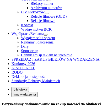
Bieżący numer
Archiwum numerów
iTV Piekoszów
Relacje filmowe (OLD)
Relacje filmowe
Kontakt
Wydawnictwa BCK
Współpraca/Reklama
Wynajem sali i sprzętu
Reklamy i ogłoszenia
Dary
Sponsoring
Cennik emisji reklam na telebimie
SPRZEDAŻ I ZAKUP BILETÓW NA WYDARZENIA
Konkursy 2026
KINO PIKSEL
RODO
Deklaracja dostępności
Standardy Ochrony Małoletnich
Biblioteka
Inne wydarzenia
Pozyskaliśmy dofinansowanie na zakup nowości do biblioteki