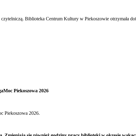
 czytelniczą. Biblioteka Centrum Kultury w Piekoszowie otrzymała d
egaMoc Piekoszowa 2026
oc Piekoszowa 2026.
a. Zmieniają się również godziny pracy biblioteki w okresie waka